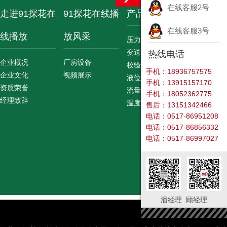
在线客服2号
走进91探花在
91探花在线播
产品展示
91探花
在线客服3号
线播放
放风采
放资讯
压力表
变送器
热线电话
企业概况
厂房设备
公司新闻
校验仪表
手机：18936757575
企业文化
视频展示
资讯技术
液位仪表
手机：13915157170
资质荣誉
经验文献
流量仪表
手机：18052362775
经理致辞
温度仪表
售后：13151342466
电话：0517-86951208
电话：0517-86856332
电话：0517-86997027
潘经理 顾经理
版权所有 江苏91探花在