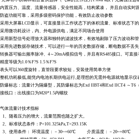
内置压力、温度、流量传感器，安全性能高，结构紧凑， 并且
防盗功能可靠，采用多级密码保护功能，有效防止改动参数
采用大屏幕LCD显示，可直接显示工作状态下的体积流量、标准状态下的体
采用微功耗设计，内、外电源供电，满足不同场合使用
采用新型信号处理放大器和独特的滤波技术，有效地剔除了压力波动和
采用先进数据存储技术，可以进行一年的历史数据存储，断电数据不丢失
转换器可输出频率脉冲、4～20mA模拟信号，并且有RS485接口。可直
精度等级为1.0％F?S 1.5％F?S
表头可以360度旋转，直管段要求较短，安装使用简单方便
整机功耗极低,能凭内电池长期供电运行,是理想的无需外电源就地显示仪
防爆标志：流量计为隔爆型，其防爆标志为Exd IIBT4和Exd IICT4 ～
接线口：出线接口为M20*1.5内螺纹
气体流量计技术指标
1、随着压力的增大，流量范围也随之扩大。
2、标准状态条件：P=101.325kPa,T=293.15K
3、使用条件： 环境温度：－30~+60℃ 介质温度：－20~+80℃