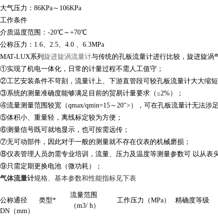
大气压力：86KPa～106KPa
工作条件
介质温度范围：-20℃～+70℃
公称压力：1.6、2.5、4.0 、6.3MPa
MAT-LUX系列
旋进旋涡流量计
与传统的孔板流量计进行比较，旋进旋涡气
①实现了机电一体化，日常的计量过程不需人工值守；
②工艺安装条件不苛刻，流量计上、下游直管段可较孔板流量计大大缩短
③系统的测量准确度能够满足目前的贸易计量要求（≤2%）；
④流量测量范围较宽（qmax/qmin=15～20">），可在孔板流量计无法
⑤体积小、重量轻，离线标定较为方便；
⑥测量信号既可就地显示，也可按需远传；
⑦无可动部件，因此对于一般的测量就不存在仪表的机械磨损；
⑧仪表管理人员勿需专业培训，流量、压力及温度等测量参数可 以从表
⑨只需定期更换电池（微功耗）；
气体流量计
规格、基本参数和性能指标见下表
流量范围
公称通径
类型*
工作压力（MPa）
精确度等级
（m3/ h）
DN（mm）